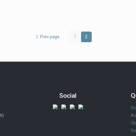
Prev page
1
2
Social
Q
St
h)
Au
Üb
Cr