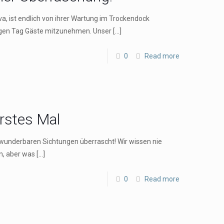
va, ist endlich von ihrer Wartung im Trockendock
igen Tag Gäste mitzunehmen. Unser
[…]
0
Read more
erstes Mal
t wunderbaren Sichtungen überrascht! Wir wissen nie
n, aber was
[…]
0
Read more