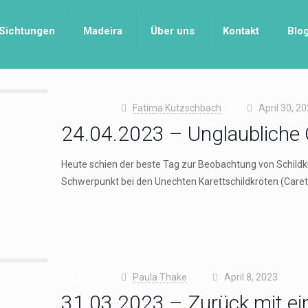
Sichtungen
Madeira
Über uns
Kontakt
Blo
Fatima Kutzschbach
April 30, 2
Published by
on
24.04.2023 – Unglaubliche 
Heute schien der beste Tag zur Beobachtung von Schildkr
Schwerpunkt bei den Unechten Karettschildkröten (Caret
Paula Thake
April 8, 2023
Published by
on
31.03.2023 – Zurück mit ei