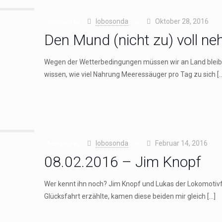
lobosonda
Oktober 28, 2016
Published by
on
Den Mund (nicht zu) voll n
Wegen der Wetterbedingungen müssen wir an Land bleiben
wissen, wie viel Nahrung Meeressäuger pro Tag zu sich
[…
lobosonda
Februar 14, 2016
Published by
on
08.02.2016 – Jim Knopf
Wer kennt ihn noch? Jim Knopf und Lukas der Lokomotivfü
Glücksfahrt erzählte, kamen diese beiden mir gleich
[…]