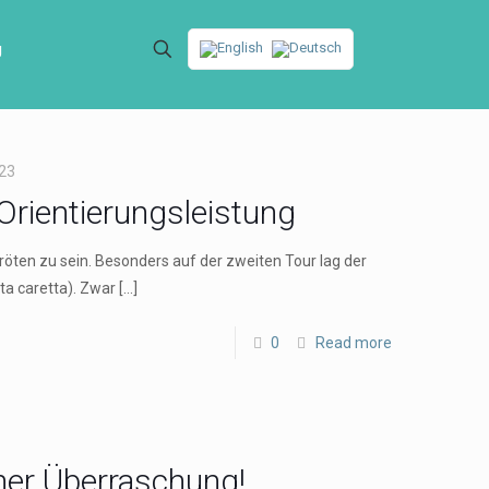
g
023
Orientierungsleistung
öten zu sein. Besonders auf der zweiten Tour lag der
ta caretta). Zwar
[…]
0
Read more
ner Überraschung!