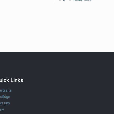
uick Links
artseite
sflüge
er uns
ew