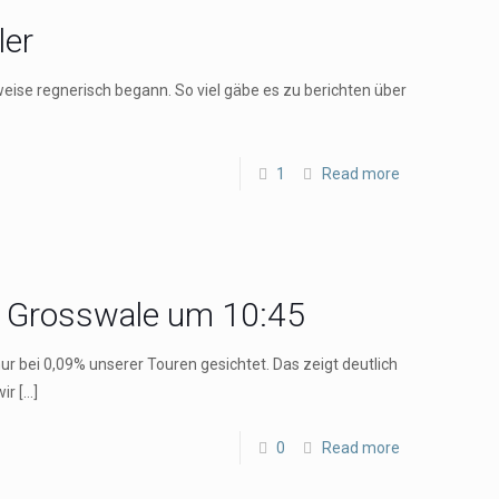
ler
eise regnerisch begann. So viel gäbe es zu berichten über
1
Read more
r Grosswale um 10:45
r bei 0,09% unserer Touren gesichtet. Das zeigt deutlich
wir
[…]
0
Read more