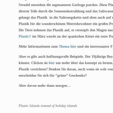
Strudel entstehen die sogenannten Garbage patches. Diese Pl
älteren Teile durch die Sonneneinstrahlung und das Salzwasser 
gelangt das Plastik in die Nahrungskette und eben auch auf u
Plastik für die wunderschönen Meeresbewohner ein großes Pro
Die Tiere nehmen das Plastik auf, es verstopft den Magen un
Plastic!!
im März wurde an der spanischen Küste ein toter P
Mehr Informationen zum
Thema hier
und ein interessanter 
Aber es gibt auch hoffnungsvolle Beispiele. Der 19jährige Boy
könnte. Clicken sie
hier
um mehr über das konzept zu lernen. D
Plastik verzichten? Denken Sie daran, auch wenn sie weit vom
entscheiden Sie sich für “grüne” Geschenke?
Aber davon mehr dann morgen…
Plastic Islands instead of holiday islands