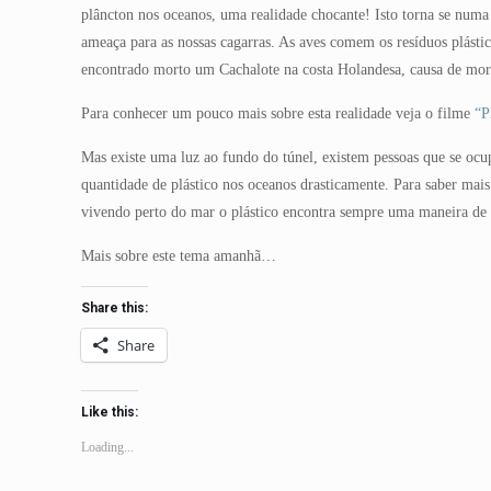
plâncton nos oceanos, uma realidade chocante! Isto torna se num
ameaça para as nossas cagarras. As aves comem os resíduos plást
encontrado morto um Cachalote na costa Holandesa, causa de mort
Para conhecer um pouco mais sobre esta realidade veja o filme
“P
Mas existe uma luz ao fundo do túnel, existem pessoas que se 
quantidade de plástico nos oceanos drasticamente. Para saber mais
vivendo perto do mar o plástico encontra sempre uma maneira de 
Mais sobre este tema amanhã…
Share this:
Share
Like this:
Loading...