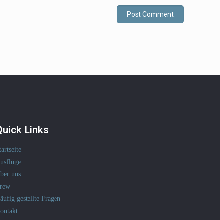
Quick Links
tartseite
usflüge
ber uns
rew
äufig gestellte Fragen
ontakt