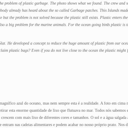
the problem of plastic garbage. The photo shows what we found. The crew and so
body already has heard about the so called Garbage patches. This Islands made 
 but the problem is not solved because the plastic still exists. Plastic enters t
also a big problem for the marine animals. For the ocean going birds plastic is
Slat. He developed a concept to reduce the huge amount of plastic from our oce
aim plastic bags? Even if you do not live close to the ocean the plastic might f
magnífico azul do oceano, mas nem sempre esta é a realidade. A foto em cima 
etirar esta enorme quantidade de lixo que flutuava no mar. Todos nós sabemos e
as crescem com mais lixo de diferentes cores e tamanhos. O sol e a água salgad
e entram nas cadeias alimentares e podem acabar no nosso próprio prato. Nos d