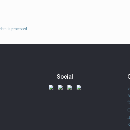
ata is processed
.
Social
S
A
Ü
C
H
K