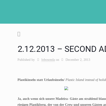
2.12.2013 – SECOND A
Published by
lobosonda
on
December 2, 2013
Plastikinseln statt Urlaubsinseln/
Plastic Island instead of holi
Ja, auch wenn sich unsere Madeira- Gäste am strahlend blauen
riesigen Plastikberg, der von der Crew und unseren Gästen 