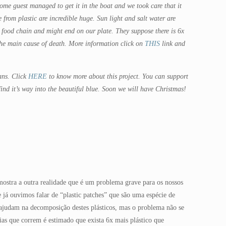
me guest managed to get it in the boat and we took care that it
from plastic are incredible huge. Sun light and salt water are
he food chain and might end on our plate. They suppose there is 6x
 the main cause of death. More information click on
THIS
link and
ans. Click
HERE
to know more about this project. You can support
ind it’s way into the beautiful blue. Soon we will have Christmas!
mostra a outra realidade que é um problema grave para os nossos
 já ouvimos falar de “plastic patches” que são uma espécie de
a ajudam na decomposição destes plásticos, mas o problema não se
ias que correm é estimado que exista 6x mais plástico que