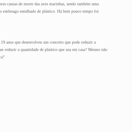
aiores causas de morte das aves marinhas, sendo também uma
 o estômago entulhado de plástico. Há bem pouco tempo foi
19 anos que desenvolveu um conceito que pode reduzir a
ue reduzir a quantidade de plástico que usa em casa? Mesmo não
ca?