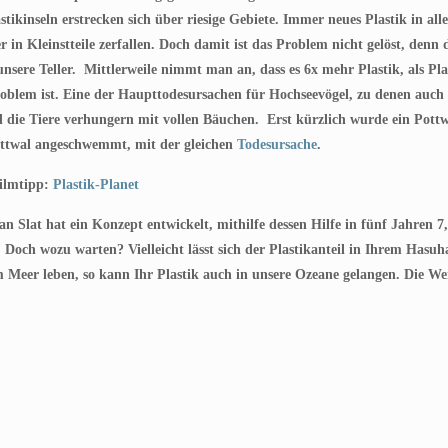
astikinseln erstrecken sich über riesige Gebiete. Immer neues Plastik i
in Kleinstteile zerfallen. Doch damit ist das Problem nicht gelöst, denn d
nsere Teller. Mittlerweile nimmt man an, dass es 6x mehr Plastik, als Plan
blem ist. Eine der Haupttodesursachen für Hochseevögel, zu denen auch u
d die Tiere verhungern mit vollen Bäuchen. Erst kürzlich wurde ein Pott
ottwal angeschwemmt, mit der gleichen
Todesursache
.
Filmtipp:
Plastik-Planet
an Slat hat ein Konzept entwickelt, mithilfe dessen Hilfe in fünf Jahren 
och wozu warten? Vielleicht lässt sich der Plastikanteil in Ihrem Hasuha
 Meer leben, so kann Ihr Plastik auch in unsere Ozeane gelangen. Die Weih