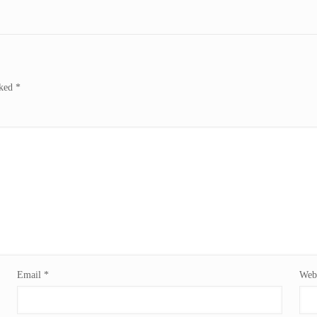
rked
*
Email
*
Webs