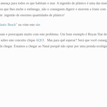
a ameaça para todos os que habitam o mar. A ingestão de plástico é uma das m
icos que lhes enche o estômago, não o conseguem digerir e morrem a fome com
e: ingestão de enormes quantidades de plástico!
lastic Beach”
ou viste este
site
ocupam e preocupam muito com este problema. Um bom exemplo é Boyan Slat de 
 sobre este conceito clique
AQUI
. Mas para quê esperar? Será que você conseg
lá chegar. Estamos a chegar ao Natal porquê não optar por uma prenda ecológi