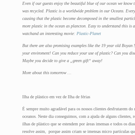
Even if our guests enjoy the beautiful blue of our ocean we know 
was recycled. Plastic is a worldwide problem in our Oceans. Every
causing that the plastic become decomposed in the smallest particle
more plastic in the ocean as plancton. Easy to understand this is 
watchand an interesting movie:
Plastic-Planet
But there are also promising examples like the 19 year old Boyan 
your enviroment! Can you reduce your use of plastic? Can you discl
Maybe you decide to give a „green gift“ away!
More about this tomorrow …
Ilha de plástico em vez de Ilha de férias
É sempre muito agradável para os nossos clientes desfrutarem do 
oceanos. Neste dia conseguimos, com a ajuda de alguns clientes, r
ilhas de plástico que se estendem por áreas imensas e todos os di
resolve assim, porque assim criam se imensas micro partículas qu