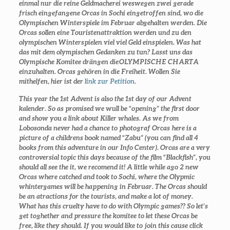
einmal nur die reine Geldmacherei weswegen zwei gerade
frisch eingefangene Orcas in Sochi eingetroffen sind, wo die
Olympischen Winterspiele im Februar abgehalten werden. Die
Orcas sollen eine Touristenattraktion werden und zu den
olympischen Winterspielen viel viel Geld einspielen. Was hat
das mit dem olympischen Gedanken zu tun? Lasst uns das
Olympische Komitee drängen die OLYMPISCHE CHARTA
einzuhalten. Orcas gehören in die Freiheit. Wollen Sie
mithelfen, hier ist der
link zur Petition
.
This year the 1st Advent is also the 1st day of our Advent
kalender. So as promised we wull be “opening” the first door
and show you a link about Killer whales. As we from
Lobosonda never had a chance to photograf Orcas here is a
picture of a childrens book named “Zabu” (you can find all 4
books from this adventure in our Info Center). Orcas are a very
controversial topic this days because of the film “Blackfish”, you
should all see the it, we recomend it! A little while ago 2 new
Orcas where catched and took to Sochi, where the Olypmic
whintergames will be happening in Februar. The Orcas should
be an atractions for the tourists, and make a lot of money.
What has this cruelty have to do with Olympic games?? So let’s
get toghether and pressure the komitee to let these Orcas be
free, like they should. If you would like to join this cause click