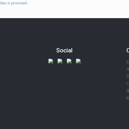
ata is processed
.
Social
S
A
Ü
C
H
K