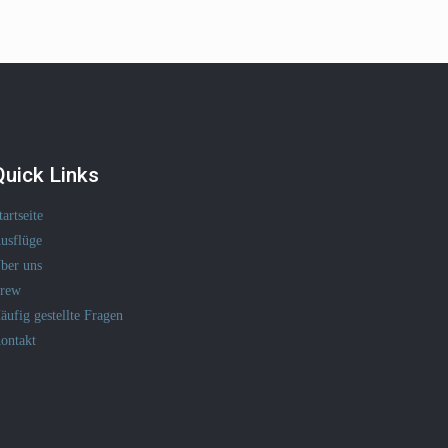
Quick Links
tartseite
usflüge
ber uns
rew
äufig gestellte Fragen
ontakt