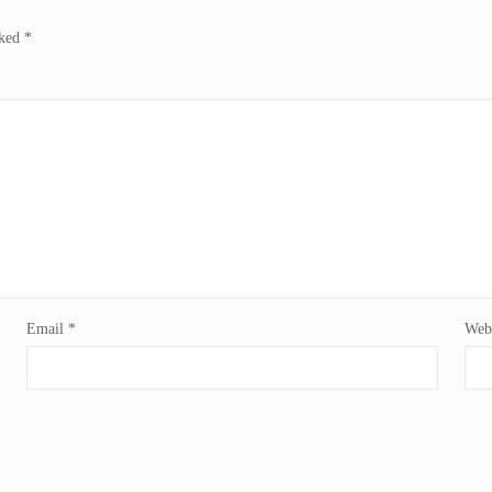
rked
*
Email
*
Webs