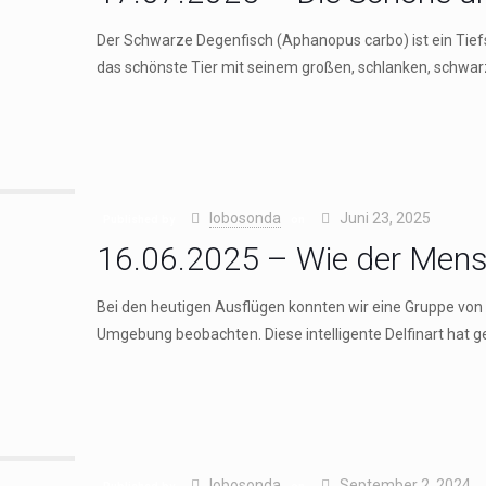
Der Schwarze Degenfisch (Aphanopus carbo) ist ein Tiefse
das schönste Tier mit seinem großen, schlanken, schwa
lobosonda
Juni 23, 2025
Published by
on
16.06.2025 – Wie der Mensc
Bei den heutigen Ausflügen konnten wir eine Gruppe von 
Umgebung beobachten. Diese intelligente Delfinart hat 
lobosonda
September 2, 2024