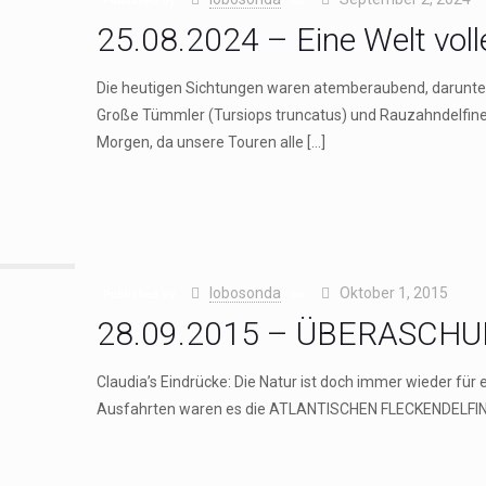
Published by
on
25.08.2024 – Eine Welt volle
Die heutigen Sichtungen waren atemberaubend, darunter
Große Tümmler (Tursiops truncatus) und Rauzahndelfine
Morgen, da unsere Touren alle
[…]
lobosonda
Oktober 1, 2015
Published by
on
28.09.2015 – ÜBERASCH
Claudia’s Eindrücke: Die Natur ist doch immer wieder fü
Ausfahrten waren es die ATLANTISCHEN FLECKENDELFINE,