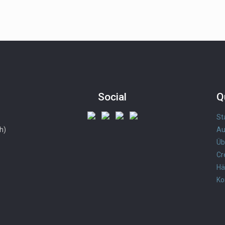
Social
Q
St
h)
Au
Üb
Cr
Hä
Ko