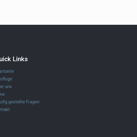
uick Links
artseite
sflüge
er uns
ew
ufig gestellte Fragen
ntakt