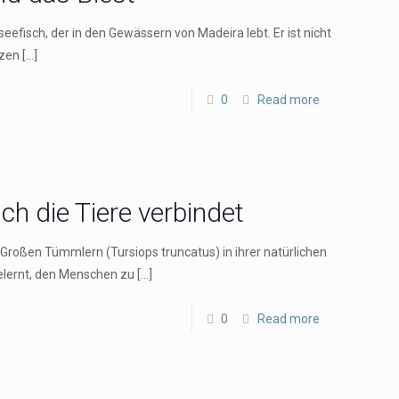
efisch, der in den Gewässern von Madeira lebt. Er ist nicht
rzen
[…]
0
Read more
h die Tiere verbindet
Großen Tümmlern (Tursiops truncatus) in ihrer natürlichen
gelernt, den Menschen zu
[…]
0
Read more