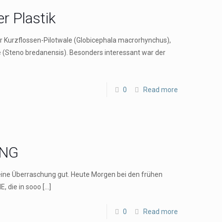
r Plastik
 Kurzflossen-Pilotwale (Globicephala macrorhynchus),
 (Steno bredanensis). Besonders interessant war der
0
Read more
UNG
r eine Überraschung gut. Heute Morgen bei den frühen
 die in sooo
[…]
0
Read more