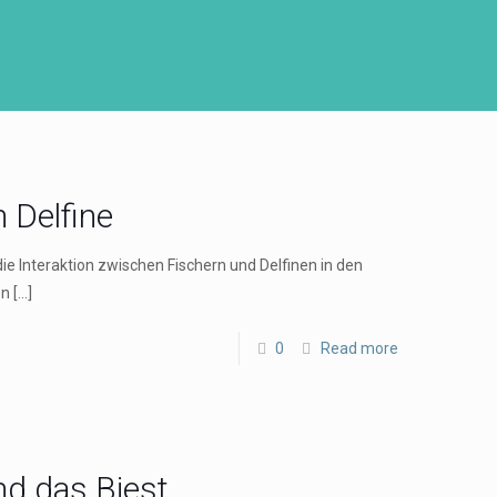
 Delfine
ie Interaktion zwischen Fischern und Delfinen in den
en
[…]
0
Read more
d das Biest