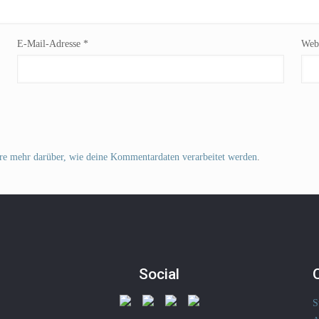
E-Mail-Adresse
*
Webs
re mehr darüber, wie deine Kommentardaten verarbeitet werden
.
Social
S