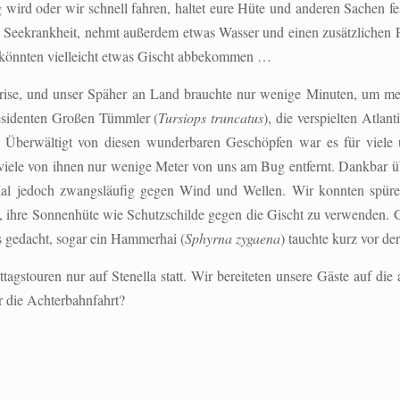
g wird oder wir schnell fahren, haltet eure Hüte und anderen Sachen fe
 Seekrankheit, nehmt außerdem etwas Wasser und einen zusätzlichen Pu
 könnten vielleicht etwas Gischt abbekommen …
Brise, und unser Späher an Land brauchte nur wenige Minuten, um me
 residenten Großen Tümmler (
Tursiops truncatus
), die verspielten Atlan
. Überwältigt von diesen wunderbaren Geschöpfen war es für viele un
ele von ihnen nur wenige Meter von uns am Bug entfernt. Dankbar 
al jedoch zwangsläufig gegen Wind und Wellen. Wir konnten spüren
, ihre Sonnenhüte wie Schutzschilde gegen die Gischt zu verwenden. G
s gedacht, sogar ein Hammerhai (
Sphyrna zygaena
) tauchte kurz vor d
stouren nur auf Stenella statt. Wir bereiteten unsere Gäste auf die 
r die Achterbahnfahrt?