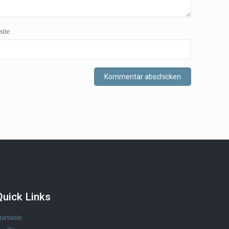
ite
Quick Links
tartseite