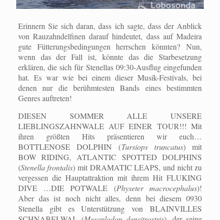
Erinnern Sie sich daran, dass ich sagte, dass der Anblick
von Rauzahndelfinen darauf hindeutet, dass auf Madeira
gute Fütterungsbedingungen herrschen könnten? Nun,
wenn das der Fall ist, könnte das die Starbesetzung
erklären, die sich für Stenellas 09:30-Ausflug eingefunden
hat. Es war wie bei einem dieser Musik-Festivals, bei
denen nur die berühmtesten Bands eines bestimmten
Genres auftreten!
DIESEN SOMMER ALLE UNSERE
LIEBLINGSZAHNWALE AUF EINER TOUR!!! Mit
ihren größten Hits präsentieren wir euch…
BOTTLENOSE DOLPHIN (
Tursiops truncatus
) mit
BOW RIDING, ATLANTIC SPOTTED DOLPHINS
(
Stenella frontalis
) mit DRAMATIC LEAPS, und nicht zu
vergessen die Hauptattraktion mit ihrem Hit FLUKING
DIVE …DIE POTWALE (
Physeter macrocephalus
)!
Aber das ist noch nicht alles, denn bei diesem 0930
Stenella gibt es Unterstützung von BLAINVILLES
SCHNABELWAL (
Mesoplodon densitrostris
), der seine