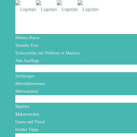
Startseite
Ausflug
Ribeira Brava
Stenella Tour
Schnorcheln mit Delfinen in Madeira
Alle Ausflüge
Sichtungen
Sichtungen
Meereslebewesen
Meeresschutz
Madeira
Madeira
Makaronesien
Fauna und Flora/
Insider Tipps
Über uns