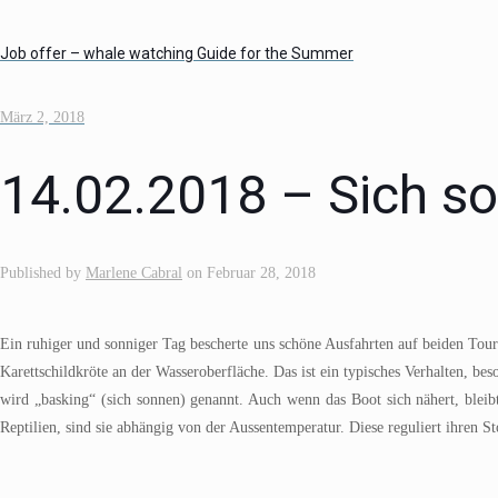
Job offer – whale watching Guide for the Summer
März 2, 2018
14.02.2018 – Sich s
Published by
Marlene Cabral
on
Februar 28, 2018
Ein ruhiger und sonniger Tag bescherte uns schöne Ausfahrten auf beiden Toure
Karettschildkröte an der Wasseroberfläche. Das ist ein typisches Verhalten, b
wird „basking“ (sich sonnen) genannt. Auch wenn das Boot sich nähert, bleibt
Reptilien, sind sie abhängig von der Aussentemperatur. Diese reguliert ihren S