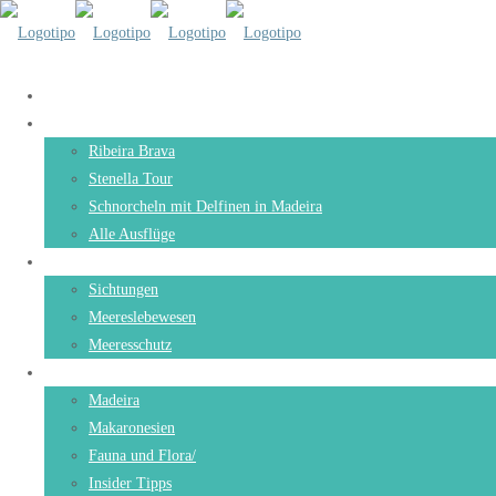
Startseite
Ausflug
Ribeira Brava
Stenella Tour
Schnorcheln mit Delfinen in Madeira
Alle Ausflüge
Sichtungen
Sichtungen
Meereslebewesen
Meeresschutz
Madeira
Madeira
Makaronesien
Fauna und Flora/
Insider Tipps