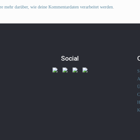
re mehr darüber, wie deine Kommentardaten verarbeitet werden
.
Social
S
A
Ü
C
H
K