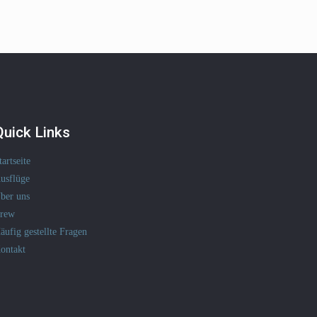
Quick Links
tartseite
usflüge
ber uns
rew
äufig gestellte Fragen
ontakt