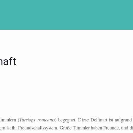
haft
Tümmlern (
Tursiops truncatus
) begegnet. Diese Delfinart ist aufgrun
n ist ihr Freundschaftssystem. Große Tümmler haben Freunde, und die