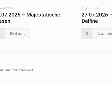
st 4, 2026
August 2, 2026
.07.2026 – Majestätische
27.07.2026 
esen
Delfine
Read more
Read mor
lder sind mit
*
markiert