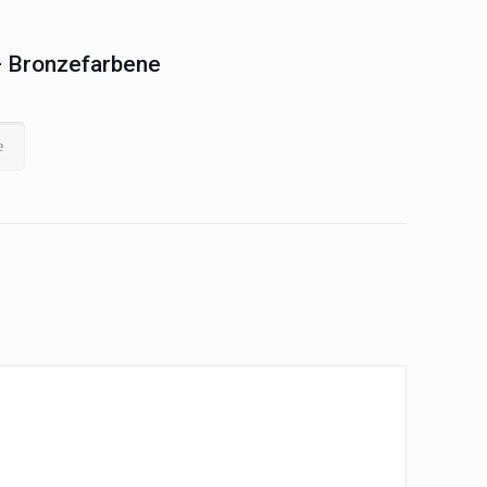
– Bronzefarbene
e