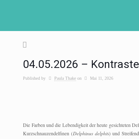
04.05.2026 – Kontraste
Published by
Paula Thake
on
Mai 11, 2026
Die Farben und die Lebendigkeit der heute gesichteten D
Kurzschnauzendelfinen (
Delphinus delphi
s) und Streifend