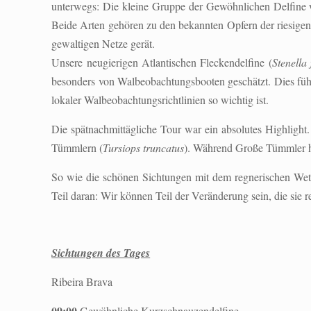
unterwegs: Die kleine Gruppe der Gewöhnlichen Delfine w
Beide Arten gehören zu den bekannten Opfern der riesigen 
gewaltigen Netze gerät.
Unsere neugierigen Atlantischen Fleckendelfine (
Stenella 
besonders von Walbeobachtungsbooten geschätzt. Dies füh
lokaler Walbeobachtungsrichtlinien so wichtig ist.
Die spätnachmittägliche Tour war ein absolutes Highligh
Tümmlern (
Tursiops truncatus
). Während Große Tümmler hä
So wie die schönen Sichtungen mit dem regnerischen Wette
Teil daran: Wir können Teil der Veränderung sein, die sie r
Sichtungen des Tages
Ribeira Brava
09:00
Gewöhnliche Kurzschnauzendelfine