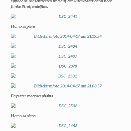
spyhoops präsentierten und auf der Rueckfahrt dann noch
flinke Streifendelfine.
Homo sapiens
Physeter macrocephalus
Homo sapiens