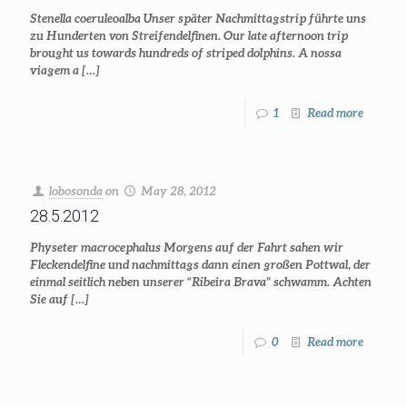
Stenella coeruleoalba Unser später Nachmittagstrip führte uns
zu Hunderten von Streifendelfinen. Our late afternoon trip
brought us towards hundreds of striped dolphins. A nossa
viagem a
[…]
1
Read more
lobosonda
on
May 28, 2012
28.5.2012
Physeter macrocephalus Morgens auf der Fahrt sahen wir
Fleckendelfine und nachmittags dann einen großen Pottwal, der
einmal seitlich neben unserer “Ribeira Brava” schwamm. Achten
Sie auf
[…]
0
Read more