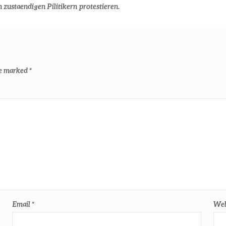
 zustaendigen Pilitikern protestieren.
re marked
*
Email
*
Web