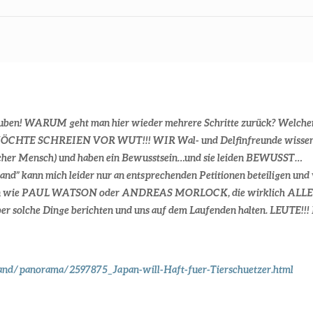
 glauben! WARUM geht man hier wieder mehrere Schritte zurück? Wel
H MÖCHTE SCHREIEN VOR WUT!!! WIR Wal- und Delfinfreunde wissen 
 mancher Mensch) und haben ein Bewusstsein…und sie leiden BEWUSST…
land” kann mich leider nur an entsprechenden Petitionen beteiligen 
schen wie PAUL WATSON oder ANDREAS MORLOCK, die wirklich ALLES
über solche Dinge berichten und uns auf dem Laufenden halten. LEUTE
and/panorama/2597875_Japan-will-Haft-fuer-Tierschuetzer.html