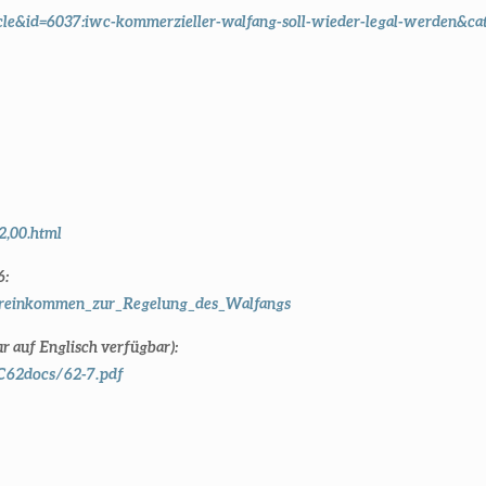
le&id=6037:iwc-kommerzieller-walfang-soll-wieder-legal-werden&ca
2,00.html
6:
bereinkommen_zur_Regelung_des_Walfangs
 auf Englisch verfügbar):
C62docs/62-7.pdf