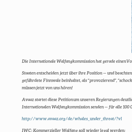
Die Internationale Walfangkommission hat gerade einen
Vo
Staaten entscheiden jetzt über ihre Position — und beachte
gefährdete Finnwale
beinhaltet, als “provozierend”, “scho
müssen
jetzt
von uns hören!
Avaaz startet diese Petition
um unseren Regierungen deutli
Internationalen Walfangkommission senden — für alle 100
http://www.avaaz.org/de/whales_under_threat/?vl
IWC: Kommerzieller Walfang soll wieder legal werden: