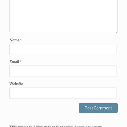
Name
*
Email
*
Website
This site uses Akismet to reduce spam.
Learn how your