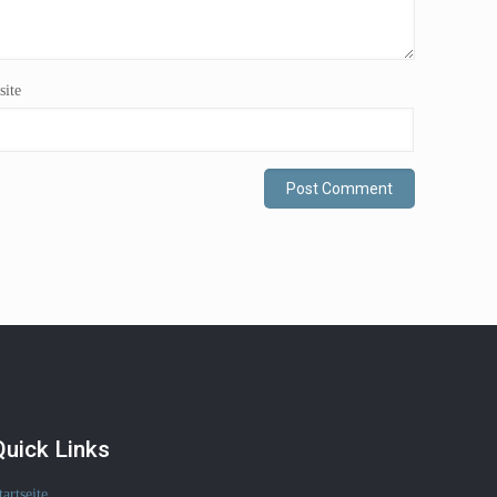
ite
Quick Links
tartseite