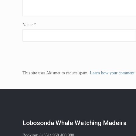
Name
*
This site uses Akismet to reduce spam.
Learn how your comment d
Lobosonda Whale Watching Madeira
Booking: (+351) 968 400 980