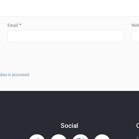
Email
*
Webs
ata is processed
.
Social
S