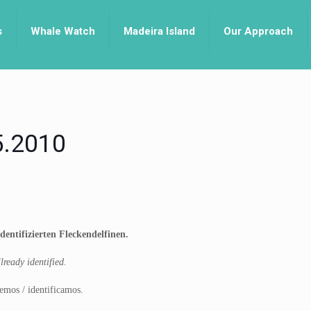
s
Whale Watch
Madeira Island
Our Approach
05.2010
entifizierten Fleckendelfinen.
ready identified.
emos / identificamos.