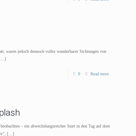
att, waren jedoch dennoch voller wunderbarer Sichtungen von
[…]
0
Read more
plash
 beobachten – ein abwechslungsreicher Start in den Tag auf dem
er“,
[…]