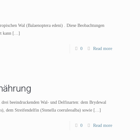
ropischen Wal (Balaenoptera edeni) . Diese Beobachtungen
rt kann
[…]
0
Read more
nährung
n drei beeindruckenden Wal- und Delfinarten: dem Brydewal
, dem Streifendelfin (Stenella coeruleoalba) sowie
[…]
0
Read more