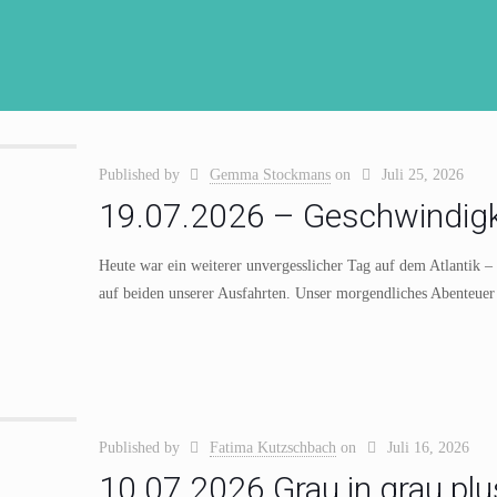
Published by
Gemma Stockmans
on
Juli 25, 2026
19.07.2026 – Geschwindigk
Heute war ein weiterer unvergesslicher Tag auf dem Atlantik –
auf beiden unserer Ausfahrten. Unser morgendliches Abenteuer
Published by
Fatima Kutzschbach
on
Juli 16, 2026
10.07.2026 Grau in grau pl