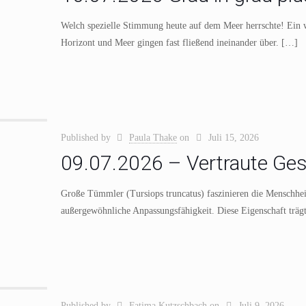
Welch spezielle Stimmung heute auf dem Meer herrschte! Ein 
Horizont und Meer gingen fast fließend ineinander über.
[…]
Published by
Paula Thake
on
Juli 15, 2026
09.07.2026 – Vertraute Ges
Große Tümmler (Tursiops truncatus) faszinieren die Menschheit 
außergewöhnliche Anpassungsfähigkeit. Diese Eigenschaft trägt
Published by
Fatima Kutzschbach
on
Juli 9, 2026