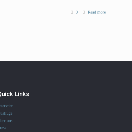
0
Read more
Quick Links
tartseite
usflüge
ber uns
rew