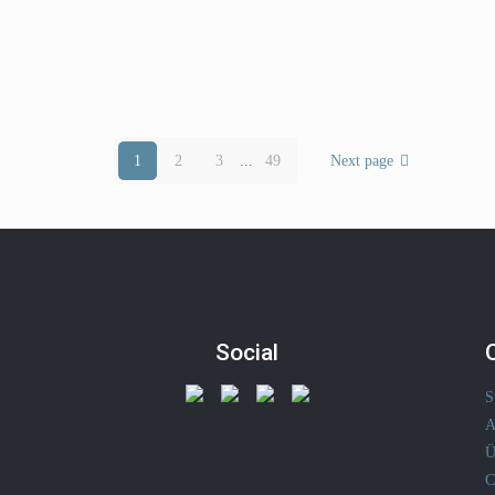
1
2
3
...
49
Next page
Social
S
A
Ü
C