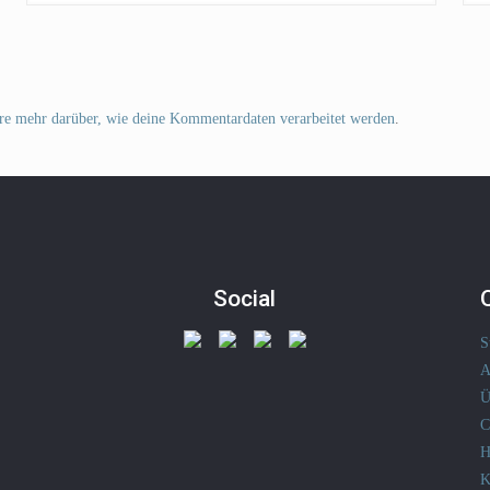
re mehr darüber, wie deine Kommentardaten verarbeitet werden
.
Social
S
A
Ü
C
H
K