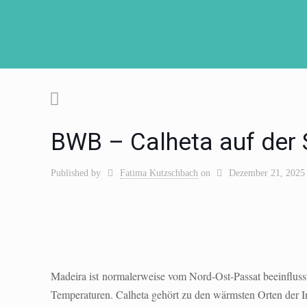
BWB – Calheta auf der
Published by
Fatima Kutzschbach
on
Dezember 21, 2025
Madeira ist normalerweise vom Nord-Ost-Passat beeinflusst
Temperaturen. Calheta gehört zu den wärmsten Orten der In