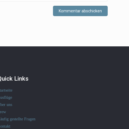
Quick Links
tartseite
usflüge
ber uns
rew
äufig gestellte Fragen
ontakt