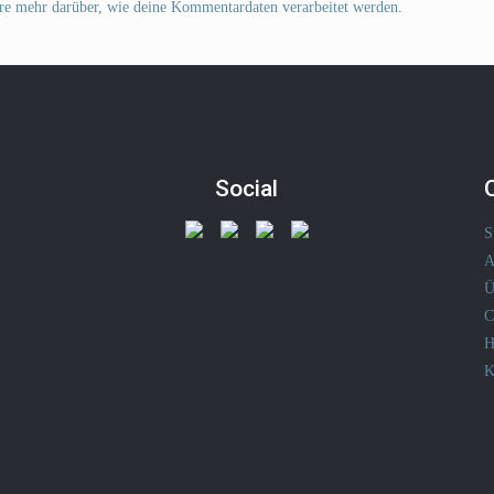
re mehr darüber, wie deine Kommentardaten verarbeitet werden
.
Social
S
A
Ü
C
H
K