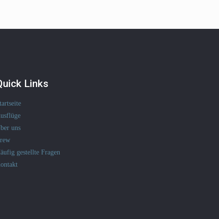
Quick Links
tartseite
usflüge
ber uns
rew
äufig gestellte Fragen
ontakt