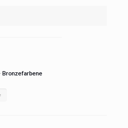
– Bronzefarbene
e