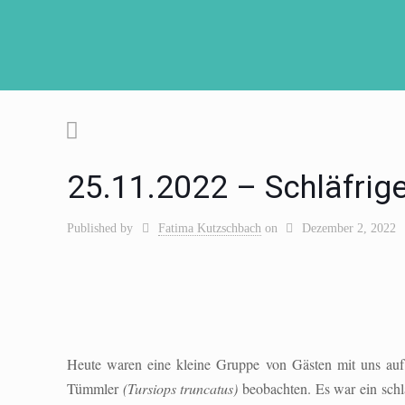
25.11.2022 – Schläfrig
Published by
Fatima Kutzschbach
on
Dezember 2, 2022
Heute waren eine kleine Gruppe
von Gästen
mit uns auf
Tümmler
(Tursiops truncatus)
beobachten. Es war ein schl