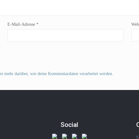
E-Mail-Adresse
*
Webs
re mehr darüber, wie deine Kommentardaten verarbeitet werden
.
Social
S