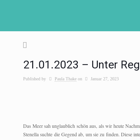
21.01.2023 – Unter Re
Published by
Paula Thake
on
Januar 27, 2023
Das Meer sah unglaublich schön aus, als wir heute Nachm
Stenella suchte die Gegend ab, um sie zu finden. Diese i