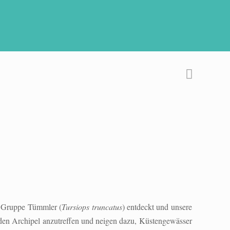
e Gruppe Tümmler (
Tursiops truncatus
) entdeckt und unsere
 den Archipel anzutreffen und neigen dazu, Küstengewässer