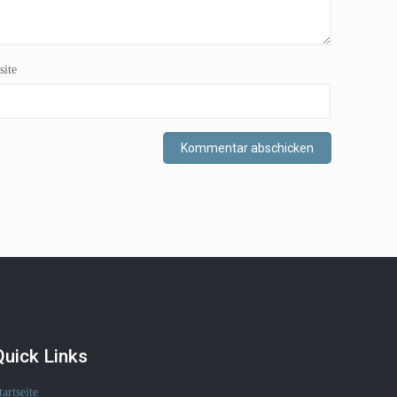
ite
Quick Links
tartseite