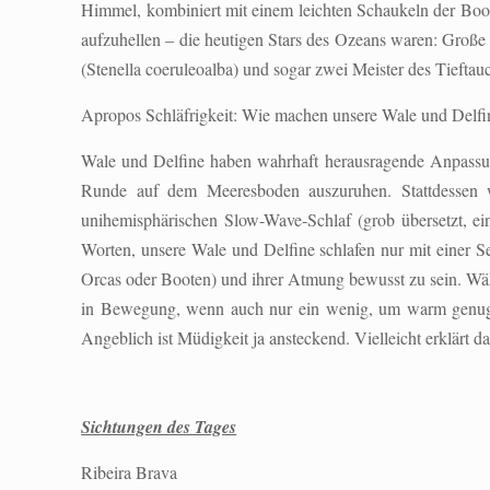
Himmel, kombiniert mit einem leichten Schaukeln der Boote
aufzuhellen – die heutigen Stars des Ozeans waren: Große
(Stenella coeruleoalba) und sogar zwei Meister des Tieftau
Apropos Schläfrigkeit: Wie machen unsere Wale und Delfi
Wale und Delfine haben wahrhaft herausragende Anpassunge
Runde auf dem Meeresboden auszuruhen. Stattdessen 
unihemisphärischen Slow-Wave-Schlaf (grob übersetzt, ei
Worten, unsere Wale und Delfine schlafen nur mit einer S
Orcas oder Booten) und ihrer Atmung bewusst zu sein. Wäh
in Bewegung, wenn auch nur ein wenig, um warm genug z
Angeblich ist Müdigkeit ja ansteckend. Vielleicht erklärt
Sichtungen des Tages
Ribeira Brava