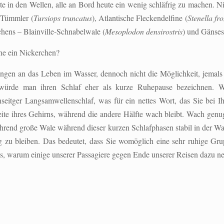
 in den Wellen, alle an Bord heute ein wenig schläfrig zu machen. Nic
 Tümmler (
Tursiops truncatus
), Atlantische Fleckendelfine (
Stenella fro
chens – Blainville-Schnabelwale (
Mesoplodon densirostris
) und Gänses
ne ein Nickerchen?
n an das Leben im Wasser, dennoch nicht die Möglichkeit, jemals ric
würde man ihren Schlaf eher als kurze Ruhepause bezeichnen. W
nseitger Langsamwellenschlaf, was für ein nettes Wort, das Sie bei I
eite ihres Gehirns, während die andere Hälfte wach bleibt. Wach gen
rend große Wale während dieser kurzen Schlafphasen stabil in der Was
u bleiben. Das bedeutet, dass Sie womöglich eine sehr ruhige Gru
 das, warum einige unserer Passagiere gegen Ende unserer Reisen dazu 