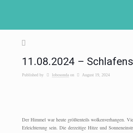
11.08.2024 – Schlafens
Published by
lobosonda
on
August 19, 2024
Der Himmel war heute größtenteils wolkenverhangen. Viell
Erleichterung sein. Die derzeitige Hitze und Sonneneinst