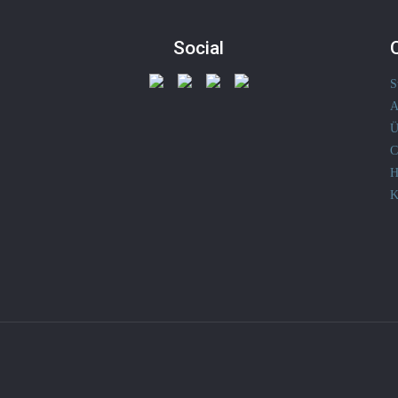
Social
S
A
Ü
C
H
K