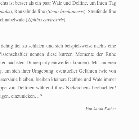
hts ist besser als ein paar Wale und Delfine, um Ihren Tag
ntalis
), Rauzahndelfine (
Steno bredanensis
), Streifendelfine
chnabelwale (
Ziphius cavirostris
).
htig tief zu schlafen und sich beispielsweise nachts eine
issenschaftler nennen diese kurzen Momente der Ruhe
hrer nächsten Dinnerparty einwerfen können). Mit anderen
ug, um sich ihrer Umgebung, eventueller Gefahren (wie von
sersäule bleiben, bleiben kleinere Delfine und Wale immer
ppe von Delfinen während ihres Nickerchens beobachten!
neigen, einzunicken…?
Von Sarah Kather