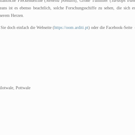
lantische Fleckendelfine (
Stenella frontalis
), Große Tümmler (
Tursiops trun
s ist es ebenso beachtlich, solche Forschungsschiffe zu sehen, die sich 
nserem Herzen.
Sie doch einfach die Webseite (
https://oom.arditi.pt
) oder die Facebook-Seite 
lotwale, Pottwale