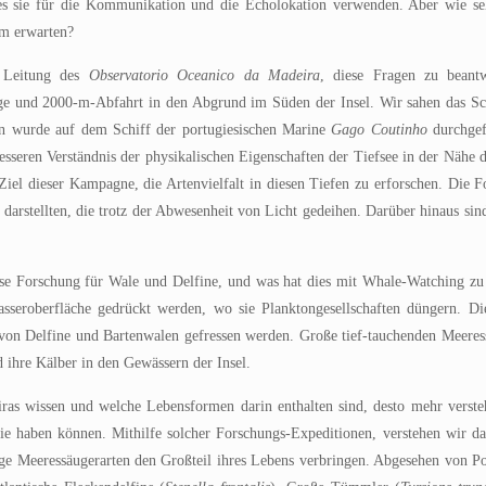
ches sie für die Kommunikation und die Echolokation verwenden. Aber wie se
m erwarten?
r Leitung des
Observatorio Oceanico da Madeira
, diese Fragen zu beant
ige und 2000-m-Abfahrt in den Abgrund im Süden der Insel. Wir sahen das Sc
on wurde auf dem Schiff der portugiesischen Marine
Gago Coutinho
durchge
eren Verständnis der physikalischen Eigenschaften der Tiefsee in der Nähe d
 Ziel dieser Kampagne, die Artenvielfalt in diesen Tiefen zu erforschen. Die 
arstellten, die trotz der Abwesenheit von Licht gedeihen. Darüber hinaus sind
st diese Forschung für Wale und Delfine, und was hat dies mit Whale-Watching
seroberfläche gedrückt werden, wo sie Planktongesellschaften düngern. Di
 von Delfine und Bartenwalen gefressen werden. Große tief-tauchenden Meeres
d ihre Kälber in den Gewässern der Insel.
ras wissen und welche Lebensformen darin enthalten sind, desto mehr verst
e haben können. Mithilfe solcher Forschungs-Expeditionen, verstehen wir d
ige Meeressäugerarten den Großteil ihres Lebens verbringen. Abgesehen von P