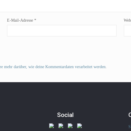
E-Mail-Adresse
*
Webs
re mehr darüber, wie deine Kommentardaten verarbeitet werden
.
Social
S