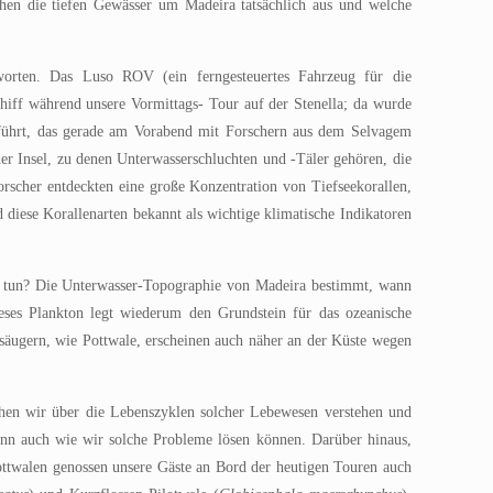
hen die tiefen Gewässer um Madeira tatsächlich aus und welche
worten. Das Luso ROV (ein ferngesteuertes Fahrzeug für die
hiff während unsere Vormittags- Tour auf der Stenella; da wurde
führt, das gerade am Vorabend mit Forschern aus dem Selvagem
er Insel, zu denen Unterwasserschluchten und -Täler gehören, die
Forscher entdeckten eine große Konzentration von Tiefseekorallen,
 diese Korallenarten bekannt als wichtige klimatische Indikatoren
 zu tun? Die Unterwasser-Topographie von Madeira bestimmt, wann
eses Plankton legt wiederum den Grundstein für das ozeanische
säugern, wie Pottwale, erscheinen auch näher an der Küste wegen
ehen wir über die Lebenszyklen solcher Lebewesen verstehen und
ann auch wie wir solche Probleme lösen können. Darüber hinaus,
ottwalen genossen unsere Gäste an Bord der heutigen Touren auch