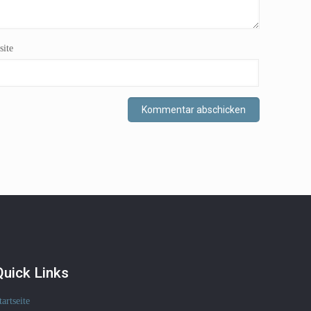
ite
Quick Links
tartseite