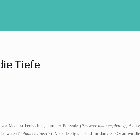
die Tiefe
 vor Madeira beobachtet, darunter Pottwale (
Physeter macrocephalus),
Blainv
abelwale (
Ziphius cavirostris
). Visuelle Signale sind im dunklen Ozean wo die