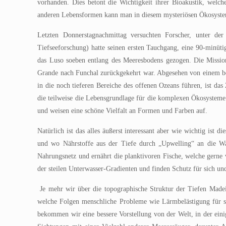
vorhanden. Dies betont die Wichtigkeit ihrer Bioakustik, wel
anderen Lebensformen kann man in diesem mysteriösen Ökosyste
Letzten Donnerstagnachmittag versuchten Forscher, unter de
Tiefseeforschung) hatte seinen ersten Tauchgang, eine 90-minüt
das Luso soeben entlang des Meeresbodens gezogen. Die Missi
Grande nach Funchal zurückgekehrt war. Abgesehen von einem bess
in die noch tieferen Bereiche des offenen Ozeans führen, ist das
die teilweise die Lebensgrundlage für die komplexen Ökosysteme d
und weisen eine schöne Vielfalt an Formen und Farben auf.
Natürlich ist das alles äußerst interessant aber wie wichtig i
und wo Nährstoffe aus der Tiefe durch „Upwelling“ an die Was
Nahrungsnetz und ernährt die planktivoren Fische, welche gerne
der steilen Unterwasser-Gradienten und finden Schutz für sich un
Je mehr wir über die topographische Struktur der Tiefen Madei
welche Folgen menschliche Probleme wie Lärmbelästigung für si
bekommen wir eine bessere Vorstellung von der Welt, in der ein