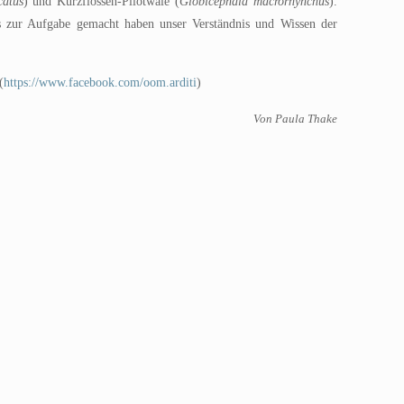
catus
) und Kurzflossen-Pilotwale (
Globicephala macrorhynchus
).
es zur Aufgabe gemacht haben unser Verständnis und Wissen der
(
https://www.facebook.com/oom.arditi
)
Von Paula Thake