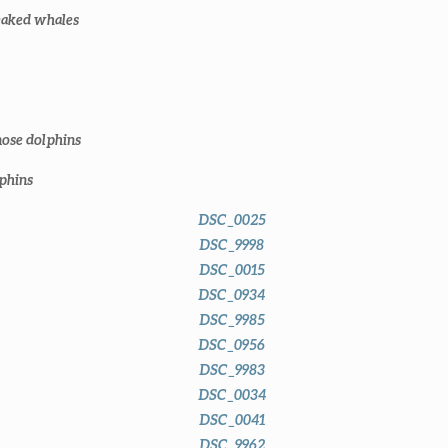
Beaked whales
nose dolphins
lphins