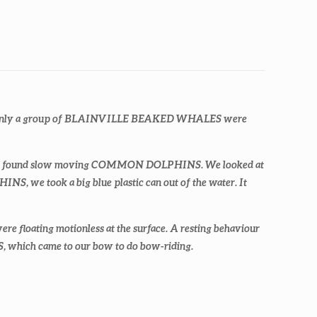
denly a group of BLAINVILLE BEAKED WHALES were
 Baixo we found slow moving COMMON DOLPHINS. We looked at
NS, we took a big blue plastic can out of the water. It
loating motionless at the surface. A resting behaviour
, which came to our bow to do bow-riding.