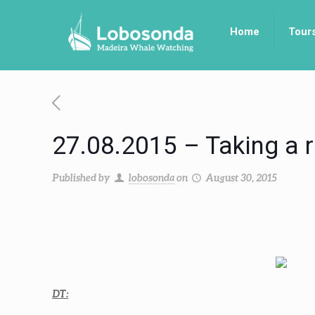
Home
Tour
27.08.2015 – Taking a r
Published by
lobosonda
on
August 30, 2015
DT: