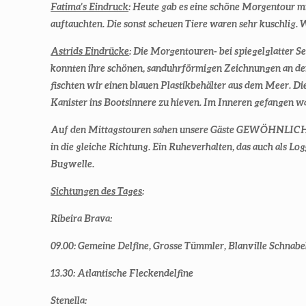
Fatima’s Eindruck
: Heute gab es eine schöne Morgen
auftauchten. Die sonst scheuen Tiere waren sehr kuschlig.
Astrids Eindrücke
: Die Morgentouren- bei spiegelglatte
konnten ihre schönen, sanduhrförmigen Zeichnungen an d
fischten wir einen blauen Plastikbehälter aus dem Meer. Di
Kanister ins Bootsinnere zu hieven. Im Inneren gefangen wa
Auf den Mittagstouren sahen unsere Gäste GEWÖHNLICHE D
in die gleiche Richtung. Ein Ruheverhalten, das auch al
Bugwelle.
Sichtungen des Tages
:
Ribeira Brava:
09.00: Gemeine Delfine, Grosse Tümmler, Blanville Schnab
13.30: Atlantische Fleckendelfine
Stenella: