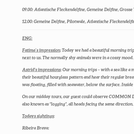
09.00: Atlantische Fleckendelfine, Gemeine Delfine, Gross
12.00: Gemeine Delfine, Pilotwale, Atlantische Fleckendelfi
ENG:
Fatima`s impression
: Today we had a beautiful morn
next to us. The normally shy animals were in a cossy mood
Astrid’s impressions
: Our morning trips – with a sea lik
their beautiful hourglass pattern and hear their regular b
was floating, filled with seawater, below the surface. Inside
On our midday tours, our guest could observe COMMON DO
also known as “logging”, all heads facing the same dire
Todays sightings
:
Ribeira Brava: