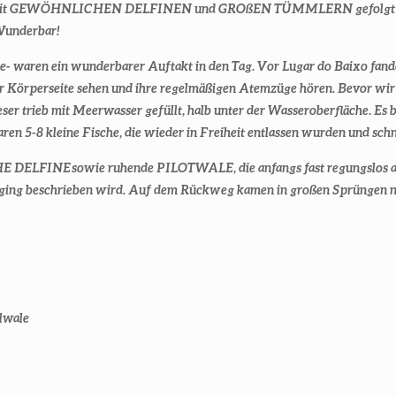
tour mit GEWÖHNLICHEN DELFINEN und GROßEN TÜMMLERN gefolgt
 Wunderbar!
r See- waren ein wunderbarer Auftakt in den Tag. Vor Lugar do Bai
er Körperseite sehen und ihre regelmäßigen Atemzüge hören. Bevor w
eser trieb mit Meerwasser gefüllt, halb unter der Wasseroberfläche. Es
ren 5-8 kleine Fische, die wieder in Freiheit entlassen wurden und schn
ELFINE sowie ruhende PILOTWALE, die anfangs fast regungslos an de
s Logging beschrieben wird. Auf dem Rückweg kamen in großen Sprüng
elwale