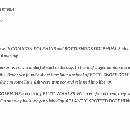
e Tümmler
ne
ing trip with COMMON DOLPHINS and BOTTLENODE DOLPHINS. Sud
. Amazing!
e a mirror- were a wonderful start in the day. In front of Lugar do
reaths. Bevor we found a short time later a school of BOTTLENOSE DOLPHI
 the can some little fish were trapped and released into liberty.
LPHINS and resting PILOT WHALES. When we found them, they were f
ction. On our way back we got visited by ATLANTIC SPOTTED DOLPHINS