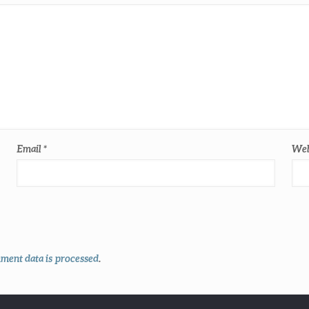
Email
*
Web
ent data is processed
.