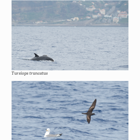
Tursiops truncatus