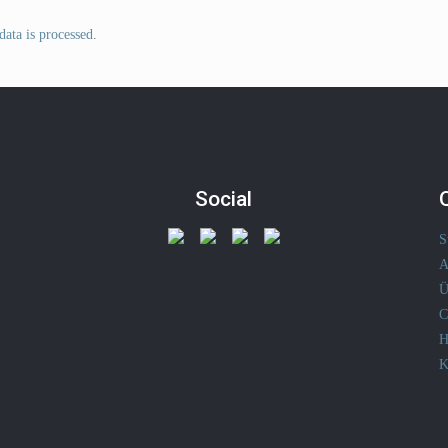
ata is processed
.
Social
S
A
Ü
C
H
K