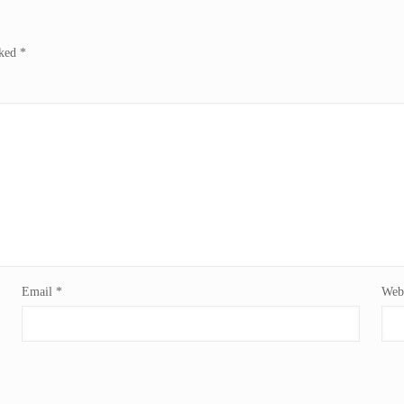
rked
*
Email
*
Webs