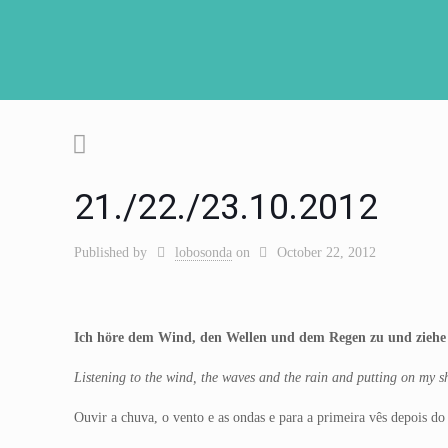
21./22./23.10.2012
Published by
lobosonda
on
October 22, 2012
Ich höre dem Wind, den Wellen und dem Regen zu und ziehe
Listening to the wind, the waves and the rain and putting on my s
Ouvir a chuva, o vento e as ondas e para a primeira vês depois d