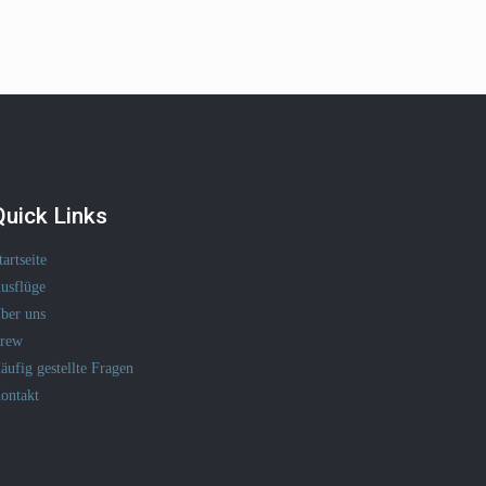
Quick Links
tartseite
usflüge
ber uns
rew
äufig gestellte Fragen
ontakt